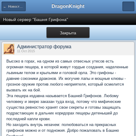
DragonKnight
← Новости проекта
Новый сервер "Башня Грифона"
Закрыта
Администратор форума
11 Oct 2015
Высоко в горах, на одном из самых отвесных утесов есть
огромная пещера, в которой живут гордые создания, наделенные
львиным телом и крыльями и головой орла. Это грифоны -
давние союзники драконов. Их могучие лапы и мощные клювы -
грозное оружие против любого неприятеля, который осмелится
вызвать их на бой.
Эта пещера издавна называется Башней Грифонов. Любому
человеку и зверю заказан туда вход, потому что мифические
существа ревностно хранят свои секреты и готовы защищать
подрастающих в дальних коридорах пещеры детенышей до
последней капли крови.
Но заходить внутрь незачем: полюбоваться на прекрасных
грифонов можно и от подножия. Добро пожаловать в Башню