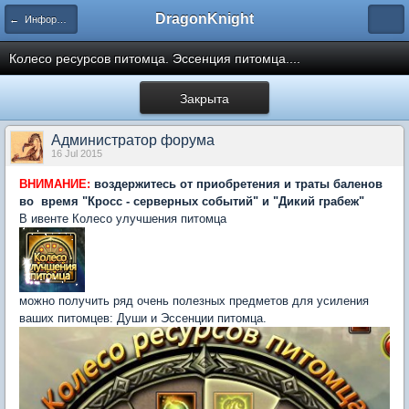
DragonKnight
← Информация и гайды по игре
Колесо ресурсов питомца. Эссенция питомца....
Закрыта
Администратор форума
16 Jul 2015
ВНИМАНИЕ:
воздержитесь от приобретения и траты баленов
во время "Кросс - серверных событий" и "Дикий грабеж"
В ивенте Колесо улучшения питомца
можно получить ряд очень полезных предметов для усиления
ваших питомцев: Души и Эссенции питомца.