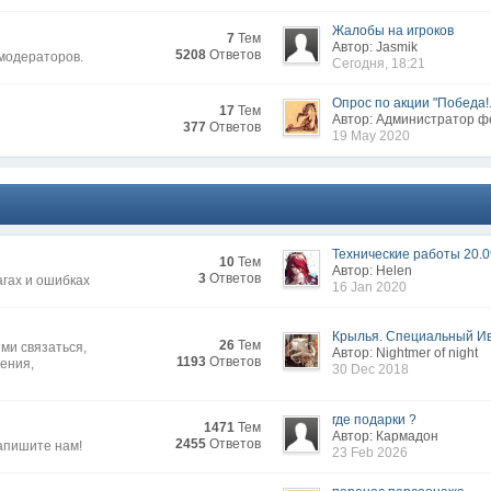
Жалобы на игроков
7
Тем
Автор: Jasmik
5208
Ответов
 модераторов.
Сегодня, 18:21
Опрос по акции "Победа!.
17
Тем
Автор: Администратор 
377
Ответов
19 May 2020
Технические работы 20.0
10
Тем
Автор: Нelen
3
Ответов
агах и ошибках
16 Jan 2020
Крылья. Специальный Иве
26
Тем
ми связаться,
Автор: Nightmer of night
1193
Ответов
жения,
30 Dec 2018
где подарки ?
1471
Тем
Автор: Кармадон
2455
Ответов
апишите нам!
23 Feb 2026