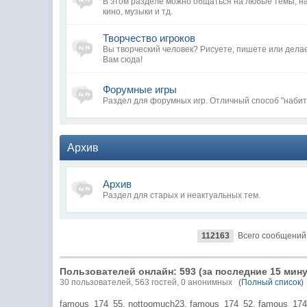
В этом разделе можно общаться на любые темы, н
кино, музыки и тд.
Творчество игроков
Вы творческий человек? Рисуете, пишете или дела
Вам сюда!
Форумные игры
Раздел для форумных игр. Отличный способ "набит
Архив
Архив
Раздел для старых и неактуальных тем.
112163
Всего сообщений
Пользователей онлайн: 593 (за последние 15 мину
30 пользователей, 563 гостей, 0 анонимных
(Полный список)
famous_174_55,
nottoomuch23,
famous_174_52,
famous_174