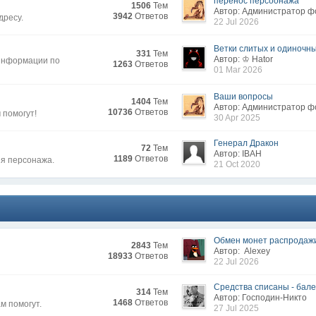
перенос персоонажа
1506
Тем
Автор: Администратор 
3942
Ответов
дресу.
22 Jul 2026
Ветки слитых и одиночных
331
Тем
Автор: ♔ Hator
 информации по
1263
Ответов
01 Mar 2026
Ваши вопросы
1404
Тем
Автор: Администратор 
10736
Ответов
 помогут!
30 Apr 2025
Генерал Дракон
72
Тем
Автор: IВAH
1189
Ответов
ия персонажа.
21 Oct 2020
Обмен монет распродаж
2843
Тем
Автор: Alexey
18933
Ответов
22 Jul 2026
Средства списаны - бален
314
Тем
Автор: Господин-Никто
1468
Ответов
м помогут.
27 Jul 2025