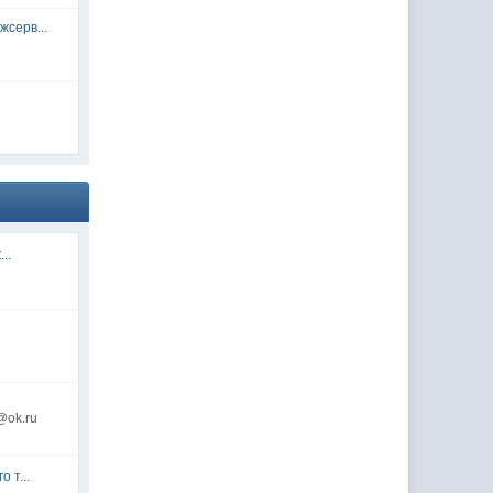
серв...
...
@ok.ru
 т...