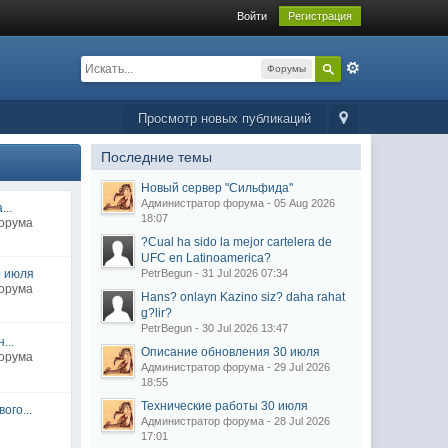
Войти
Регистрация
Форумы
Просмотр новых публикаций
Последние темы
Новый сервер "Сильфида"
Администратор форума - 05 Aug 2026
..
18:07
форума
?Cual ha sido la mejor cartelera de
UFC en Latinoamerica?
0 июля
PetrBegun - 31 Jul 2026 07:34
форума
Hans? onlayn Kazino siz? daha rahat
g?lir?
PetrBegun - 30 Jul 2026 13:47
...
Описание обновления 30 июля
форума
Администратор форума - 29 Jul 2026
18:55
Технические работы 30 июля
ого...
Администратор форума - 28 Jul 2026
17:01