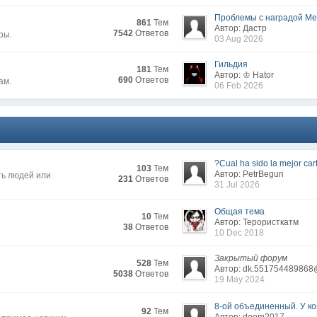
Проблемы с наградой Меж
861
Тем
Автор: Дастр
7542
Ответов
ры.
03 Aug 2026
Гильдия
181
Тем
Автор: ♔ Hator
690
Ответов
ам.
06 Feb 2026
?Cual ha sido la mejor cart
103
Тем
Автор: PetrBegun
ть людей или
231
Ответов
31 Jul 2026
Общая тема
10
Тем
Автор: Терористкатм
38
Ответов
10 Dec 2018
Закрытый форум
528
Тем
Автор: dk.551754489868
5038
Ответов
19 May 2024
8-ой объединенный. У кого
92
Тем