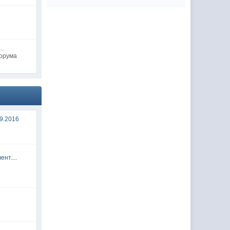
..
форума
9.2016
нт....