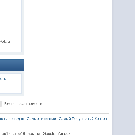
@ok.ru
люты
Рекорд посещаемости
ивные сегодня
Самые активные
Самый Популярный Контент
тер17,
стер16,
достал,
Google,
Yandex,