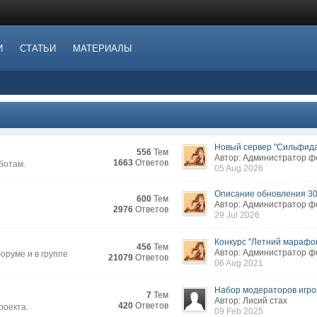
И
СТАТЬИ
МАТЕРИАЛЫ
Новый сервер "Сильфида.
556
Тем
Автор: Администратор 
1663
Ответов
ботам.
05 Aug 2026
Описание обновления 3
600
Тем
Автор: Администратор 
2976
Ответов
29 Jul 2026
Конкурс "Летний марафон
456
Тем
Автор: Администратор 
руме и в группе
21079
Ответов
06 Aug 2021
Набор модераторов игров
7
Тем
Автор: Лисий стах
420
Ответов
роекта.
09 Feb 2025