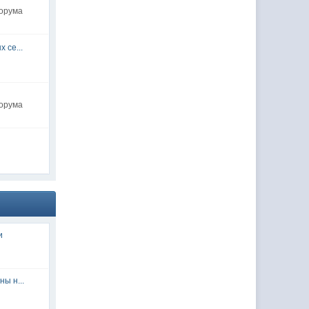
форума
 се...
форума
и
ы н...