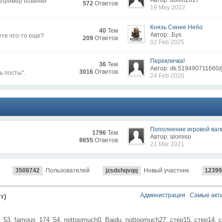
Автор: doom2017
апример новинки
572
Ответов
19 May 2022
Князь Синее Небо
40
Тем
Автор: .Бyx.
ете что-то еще?
209
Ответов
02 Feb 2025
Перекличка!
36
Тем
Автор: dk.519490711660
3016
Ответов
ь посты".
24 Feb 2020
Пополнение игровой ва
1796
Тем
Автор: alomiso
8655
Ответов
21 Mar 2021
3508742
Пользователей
jzsdxhqvqq
Новый участник
12399
Администрация
Самые акт
т)
_53,
famous_174_54,
nottoomuch0,
Baidu,
nottoomuch27,
стер15,
стер14,
с