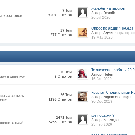
Жалобы на игроков
7
Тем
Автор: Jasmik
5207
Ответов
 модераторов.
26 Jul 2026
Опрос по акции "Победа!.
17
Тем
Автор: Администратор 
377
Ответов
19 May 2020
Технические работы 20.0
10
Тем
Автор: Нelen
3
Ответов
агах и ошибках
16 Jan 2020
Крылья. Специальный Иве
26
Тем
ми связаться,
Автор: Nightmer of night
1193
Ответов
жения,
30 Dec 2018
где подарки ?
1471
Тем
Автор: Кармадон
2455
Ответов
апишите нам!
23 Feb 2026