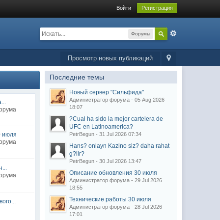
Войти
Регистрация
Форумы
Просмотр новых публикаций
Последние темы
Новый сервер "Сильфида"
Администратор форума - 05 Aug 2026
..
18:07
форума
?Cual ha sido la mejor cartelera de
UFC en Latinoamerica?
0 июля
PetrBegun - 31 Jul 2026 07:34
форума
Hans? onlayn Kazino siz? daha rahat
g?lir?
PetrBegun - 30 Jul 2026 13:47
...
Описание обновления 30 июля
форума
Администратор форума - 29 Jul 2026
18:55
Технические работы 30 июля
ого...
Администратор форума - 28 Jul 2026
17:01