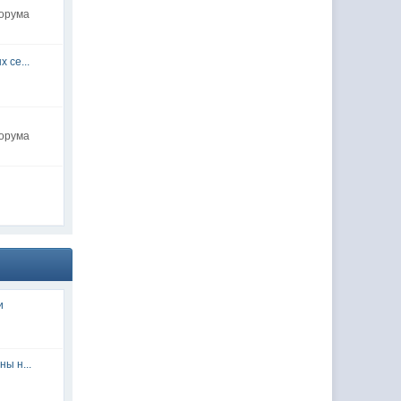
форума
 се...
форума
и
ы н...