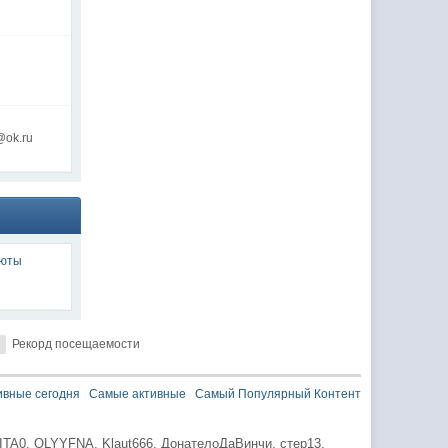
@ok.ru
люты
Рекорд посещаемости
ивные сегодня
Самые активные
Самый Популярный Контент
ITA0,
OLYYFNA,
Klaut666,
ДонателоДаВинчи,
стер13,