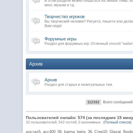
В этом разделе можно общаться на любые темы, н
кино, музыки и тд.
Творчество игроков
Вы творческий человек? Рисуете, пишете или дела
Вам сюда!
Форумные игры
Раздел для форумных игр. Отличный способ "набит
Архив
Архив
Раздел для старых и неактуальных тем.
112162
Всего сообщений
Пользователей онлайн: 574 (за последние 15 мину
32 пользователей, 542 гостей, 0 анонимных
(Полный список)
достал5,
acc400_06,
karma_twins_36,
Стер10,
Glazat,
floxi