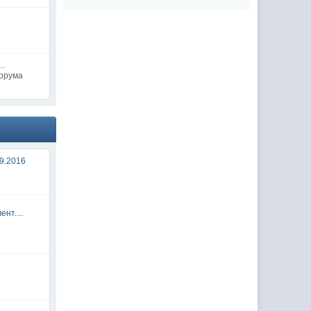
..
форума
9.2016
нт....