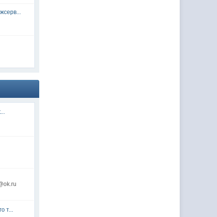
серв...
...
@ok.ru
 т...