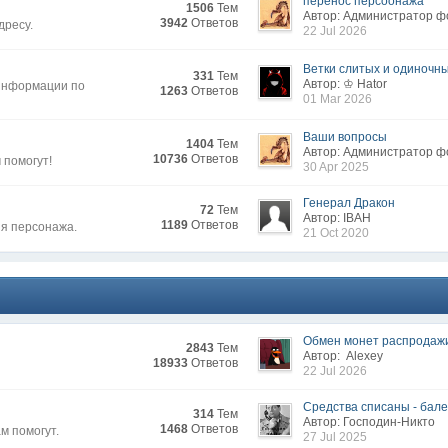
перенос персоонажа
1506
Тем
Автор: Администратор 
3942
Ответов
дресу.
22 Jul 2026
Ветки слитых и одиночных
331
Тем
Автор: ♔ Hator
 информации по
1263
Ответов
01 Mar 2026
Ваши вопросы
1404
Тем
Автор: Администратор 
10736
Ответов
 помогут!
30 Apr 2025
Генерал Дракон
72
Тем
Автор: IВAH
1189
Ответов
ия персонажа.
21 Oct 2020
Обмен монет распродаж
2843
Тем
Автор: Alexey
18933
Ответов
22 Jul 2026
Средства списаны - бален
314
Тем
Автор: Господин-Никто
1468
Ответов
м помогут.
27 Jul 2025