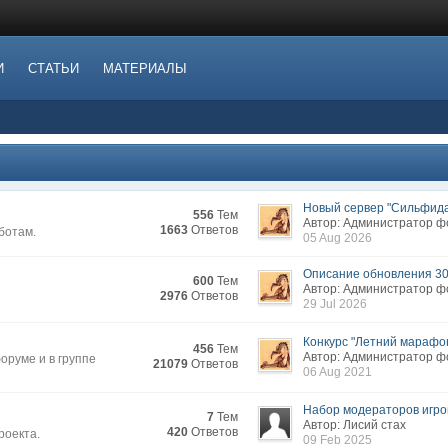
И
СТАТЬИ
МАТЕРИАЛЫ
Новый сервер "Сильфида.
556
Тем
Автор: Администратор 
1663
Ответов
ботам.
05 Aug 2026
Описание обновления 3
600
Тем
Автор: Администратор 
2976
Ответов
29 Jul 2026
Конкурс "Летний марафон
456
Тем
Автор: Администратор 
руме и в группе
21079
Ответов
06 Aug 2021
Набор модераторов игров
7
Тем
Автор: Лисий стах
420
Ответов
роекта.
09 Feb 2025