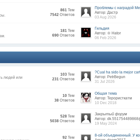
Проблемы с наградой Меж
861
Тем
Автор: Дастр
7542
Ответов
ры.
03 Aug 2026
Гильдия
181
Тем
Автор: ♔ Hator
690
Ответов
ам.
06 Feb 2026
?Cual ha sido la mejor cart
103
Тем
Автор: PetrBegun
ть людей или
231
Ответов
31 Jul 2026
Общая тема
10
Тем
Автор: Терористкатм
38
Ответов
10 Dec 2018
Закрытый форум
528
Тем
Автор: dk.551754489868
5038
Ответов
19 May 2024
8-ой объединенный. У кого
92
Тем