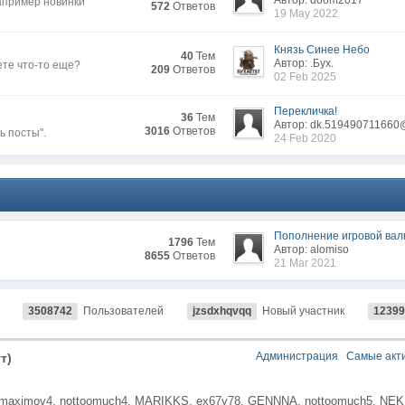
Автор: doom2017
апример новинки
572
Ответов
19 May 2022
Князь Синее Небо
40
Тем
Автор: .Бyx.
ете что-то еще?
209
Ответов
02 Feb 2025
Перекличка!
36
Тем
Автор: dk.519490711660
3016
Ответов
ь посты".
24 Feb 2020
Пополнение игровой ва
1796
Тем
Автор: alomiso
8655
Ответов
21 Mar 2021
3508742
Пользователей
jzsdxhqvqq
Новый участник
12399
Администрация
Самые акт
т)
kmaximov4,
nottoomuch4,
MARIKKS,
ex67y78,
GENNNA,
nottoomuch5,
NEK