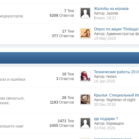
Жалобы на игроков
7
Тем
Автор: Jasmik
5208
Ответов
 модераторов.
Вчера, 18:21
Опрос по акции "Победа!.
17
Тем
Автор: Администратор 
377
Ответов
19 May 2020
Технические работы 20.0
10
Тем
Автор: Нelen
3
Ответов
агах и ошибках
16 Jan 2020
Крылья. Специальный Иве
26
Тем
ми связаться,
Автор: Nightmer of night
1193
Ответов
жения,
30 Dec 2018
где подарки ?
1471
Тем
Автор: Кармадон
2455
Ответов
апишите нам!
23 Feb 2026