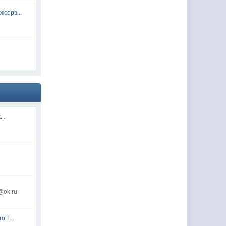
серв...
...
@ok.ru
 т...