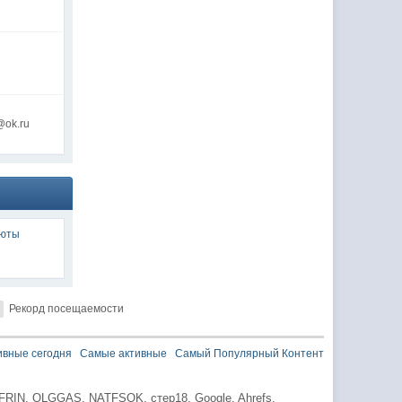
@ok.ru
люты
Рекорд посещаемости
ивные сегодня
Самые активные
Самый Популярный Контент
FRIN,
OLGGAS,
NATFSOK,
стер18,
Google,
Ahrefs,