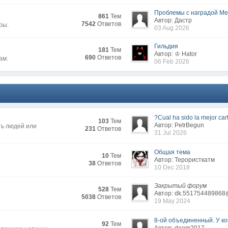
Проблемы с наградой Меж
861
Тем
Автор: Дастр
7542
Ответов
ры.
03 Aug 2026
Гильдия
181
Тем
Автор: ♔ Hator
690
Ответов
ам.
06 Feb 2026
?Cual ha sido la mejor cart
103
Тем
Автор: PetrBegun
ть людей или
231
Ответов
31 Jul 2026
Общая тема
10
Тем
Автор: Терористкатм
38
Ответов
10 Dec 2018
Закрытый форум
528
Тем
Автор: dk.551754489868
5038
Ответов
19 May 2024
8-ой объединенный. У кого
92
Тем