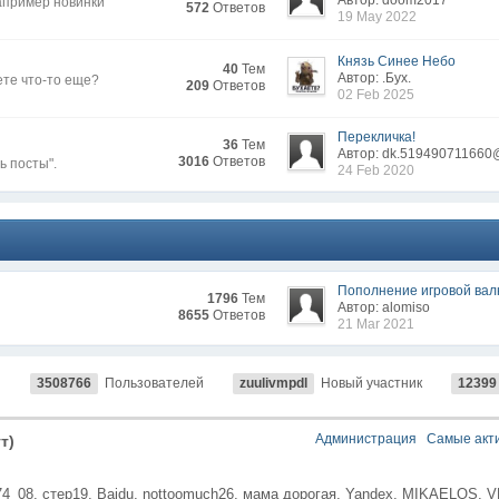
Автор: doom2017
апример новинки
572
Ответов
19 May 2022
Князь Синее Небо
40
Тем
Автор: .Бyx.
ете что-то еще?
209
Ответов
02 Feb 2025
Перекличка!
36
Тем
Автор: dk.519490711660
3016
Ответов
ь посты".
24 Feb 2020
Пополнение игровой ва
1796
Тем
Автор: alomiso
8655
Ответов
21 Mar 2021
й
3508766
Пользователей
zuulivmpdl
Новый участник
12399
Администрация
Самые акт
т)
74_08,
стер19,
Baidu,
nottoomuch26,
мама дорогая,
Yandex,
MIKAELOS,
V