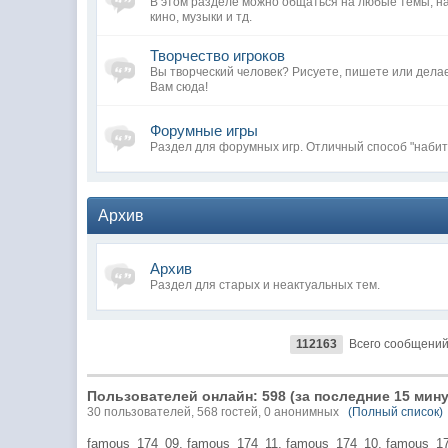
В этом разделе можно общаться на любые темы, н
кино, музыки и тд.
Творчество игроков
Вы творческий человек? Рисуете, пишете или дела
Вам сюда!
Форумные игры
Раздел для форумных игр. Отличный способ "набит
Архив
Архив
Раздел для старых и неактуальных тем.
112163
Всего сообщени
Пользователей онлайн: 598 (за последние 15 мину
30 пользователей, 568 гостей, 0 анонимных
(Полный список)
famous_174_09,
famous_174_11,
famous_174_10,
famous_1