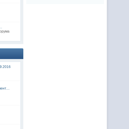
..
форума
9.2016
нт....