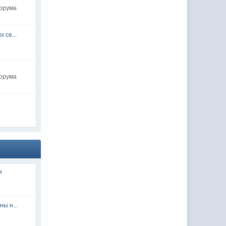
форума
 се...
форума
и
ы н...