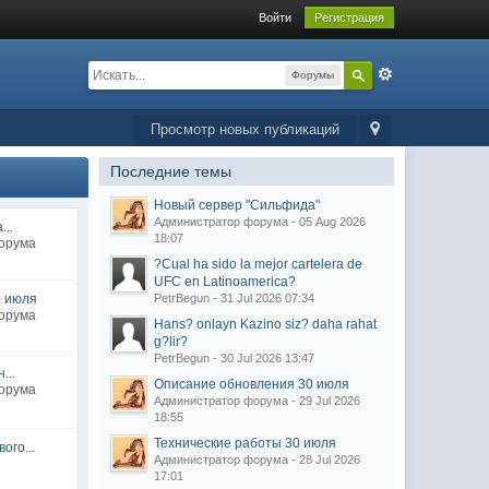
Войти
Регистрация
Форумы
Просмотр новых публикаций
Последние темы
Новый сервер "Сильфида"
Администратор форума - 05 Aug 2026
..
18:07
форума
?Cual ha sido la mejor cartelera de
UFC en Latinoamerica?
0 июля
PetrBegun - 31 Jul 2026 07:34
форума
Hans? onlayn Kazino siz? daha rahat
g?lir?
PetrBegun - 30 Jul 2026 13:47
...
Описание обновления 30 июля
форума
Администратор форума - 29 Jul 2026
18:55
Технические работы 30 июля
ого...
Администратор форума - 28 Jul 2026
17:01