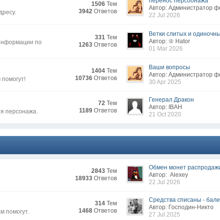
перенос персоонажа
1506
Тем
Автор: Администратор 
3942
Ответов
дресу.
22 Jul 2026
Ветки слитых и одиночных
331
Тем
Автор: ♔ Hator
 информации по
1263
Ответов
01 Mar 2026
Ваши вопросы
1404
Тем
Автор: Администратор 
10736
Ответов
 помогут!
30 Apr 2025
Генерал Дракон
72
Тем
Автор: IВAH
1189
Ответов
ия персонажа.
21 Oct 2020
Обмен монет распродаж
2843
Тем
Автор: Alexey
18933
Ответов
22 Jul 2026
Средства списаны - бален
314
Тем
Автор: Господин-Никто
1468
Ответов
м помогут.
27 Jul 2025