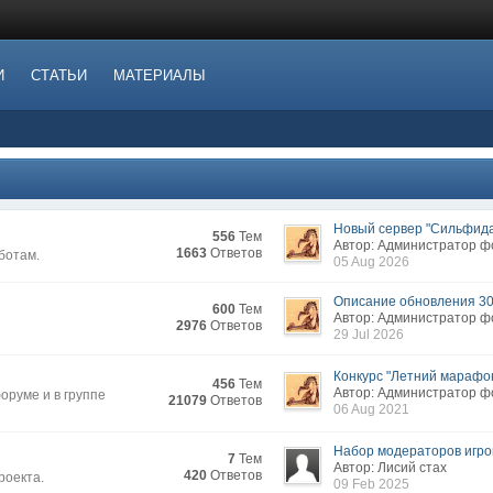
И
СТАТЬИ
МАТЕРИАЛЫ
Новый сервер "Сильфида.
556
Тем
Автор: Администратор 
1663
Ответов
ботам.
05 Aug 2026
Описание обновления 3
600
Тем
Автор: Администратор 
2976
Ответов
29 Jul 2026
Конкурс "Летний марафон
456
Тем
Автор: Администратор 
руме и в группе
21079
Ответов
06 Aug 2021
Набор модераторов игров
7
Тем
Автор: Лисий стах
420
Ответов
роекта.
09 Feb 2025