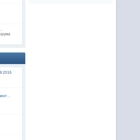
..
форума
9.2016
нт....