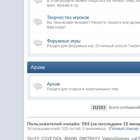
В этом разделе можно общаться на любые темы, н
кино, музыки и тд.
Творчество игроков
Вы творческий человек? Рисуете, пишете или дела
Вам сюда!
Форумные игры
Раздел для форумных игр. Отличный способ "набит
Архив
Архив
Раздел для старых и неактуальных тем.
112163
Всего сообщени
Пользователей онлайн: 554 (за последние 15 мину
34 пользователей, 520 гостей, 0 анонимных
(Полный список)
OLIYY,
CSVETICK,
IBANN,
DMITRIIYY,
ValeriyDmitriev,
cat-