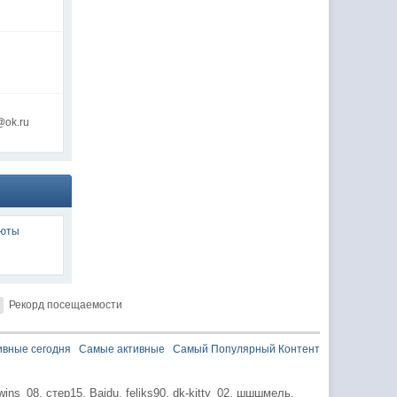
@ok.ru
люты
Рекорд посещаемости
ивные сегодня
Самые активные
Самый Популярный Контент
wins_08,
стер15,
Baidu,
feliks90,
dk-kitty_02,
шшшмель,