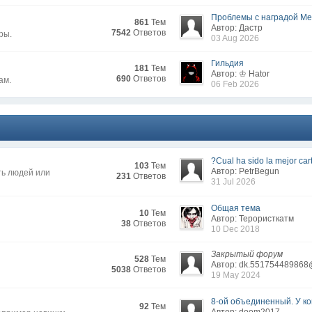
Проблемы с наградой Меж
861
Тем
Автор: Дастр
7542
Ответов
ры.
03 Aug 2026
Гильдия
181
Тем
Автор: ♔ Hator
690
Ответов
ам.
06 Feb 2026
?Cual ha sido la mejor cart
103
Тем
Автор: PetrBegun
ть людей или
231
Ответов
31 Jul 2026
Общая тема
10
Тем
Автор: Терористкатм
38
Ответов
10 Dec 2018
Закрытый форум
528
Тем
Автор: dk.551754489868
5038
Ответов
19 May 2024
8-ой объединенный. У кого
92
Тем