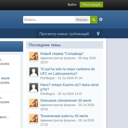
Войти
Регистрация
Форумы
Просмотр новых публикаций
Последние темы
Новый сервер "Сильфида"
Администратор форума - 05 Aug 2026
..
18:07
форума
?Cual ha sido la mejor cartelera de
UFC en Latinoamerica?
0 июля
PetrBegun - 31 Jul 2026 07:34
форума
Hans? onlayn Kazino siz? daha rahat
g?lir?
PetrBegun - 30 Jul 2026 13:47
...
Описание обновления 30 июля
форума
Администратор форума - 29 Jul 2026
18:55
Технические работы 30 июля
ого...
Администратор форума - 28 Jul 2026
17:01