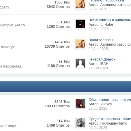
перенос персоонажа
1506
Тем
Автор: Администратор 
3942
Ответов
дресу.
22 Jul 2026
Ветки слитых и одиночных
331
Тем
Автор: ♔ Hator
 информации по
1263
Ответов
01 Mar 2026
Ваши вопросы
1404
Тем
Автор: Администратор 
10736
Ответов
 помогут!
30 Apr 2025
Генерал Дракон
72
Тем
Автор: IВAH
1189
Ответов
ия персонажа.
21 Oct 2020
Обмен монет распродаж
2843
Тем
Автор: Alexey
18933
Ответов
22 Jul 2026
Средства списаны - бален
314
Тем
Автор: Господин-Никто
1468
Ответов
м помогут.
27 Jul 2025