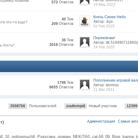
Автор: doom2017
апример новинки
572
Ответов
19 May 2022
Князь Синее Небо
40
Тем
Автор: .Бyx.
ете что-то еще?
209
Ответов
02 Feb 2025
Перекличка!
36
Тем
Автор: dk.519490711660
3016
Ответов
ь посты".
24 Feb 2020
Пополнение игровой ва
1796
Тем
Автор: alomiso
8655
Ответов
21 Mar 2021
й
3508766
Пользователей
zuulivmpdl
Новый участник
12399
Администрация
Самые акт
т)
50_10,
nottoomuch9,
Рэдусяка,
доярки,
NEKITA0,
cat-50_09,
Bing,
karma_t