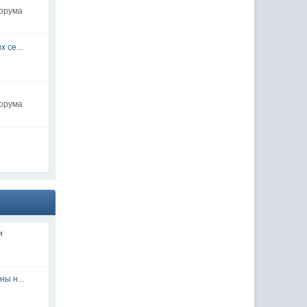
форума
 се...
форума
и
ы н...