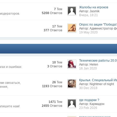
Жалобы на игроков
7
Тем
Автор: Jasmik
5208
Ответов
 модераторов.
Вчера, 18:21
Опрос по акции "Победа!.
17
Тем
Автор: Администратор 
377
Ответов
19 May 2020
Технические работы 20.0
10
Тем
Автор: Нelen
3
Ответов
агах и ошибках
16 Jan 2020
Крылья. Специальный Иве
26
Тем
ми связаться,
Автор: Nightmer of night
1193
Ответов
жения,
30 Dec 2018
где подарки ?
1471
Тем
Автор: Кармадон
2455
Ответов
апишите нам!
23 Feb 2026