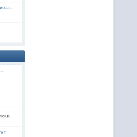
серв...
...
@ok.ru
 т...