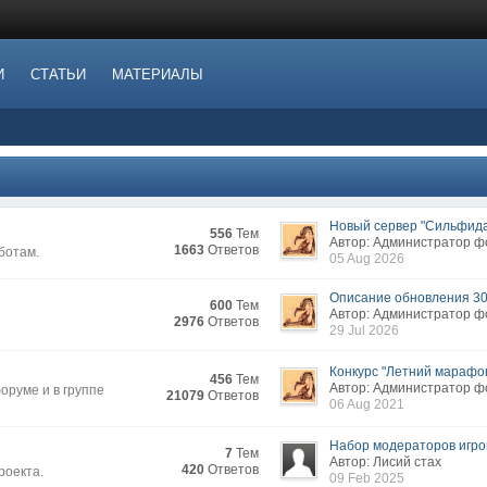
И
СТАТЬИ
МАТЕРИАЛЫ
Новый сервер "Сильфида.
556
Тем
Автор: Администратор 
1663
Ответов
ботам.
05 Aug 2026
Описание обновления 3
600
Тем
Автор: Администратор 
2976
Ответов
29 Jul 2026
Конкурс "Летний марафон
456
Тем
Автор: Администратор 
руме и в группе
21079
Ответов
06 Aug 2021
Набор модераторов игров
7
Тем
Автор: Лисий стах
420
Ответов
роекта.
09 Feb 2025