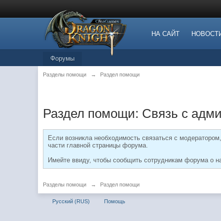
НА САЙТ
НОВОСТ
Форумы
Разделы помощи
→
Раздел помощи
Раздел помощи: Связь с адм
Если возникла необходимость связаться с модератором,
части главной страницы форума.
Имейте ввиду, чтобы сообщить сотрудникам форума о н
Разделы помощи
→
Раздел помощи
Русский (RUS)
Помощь