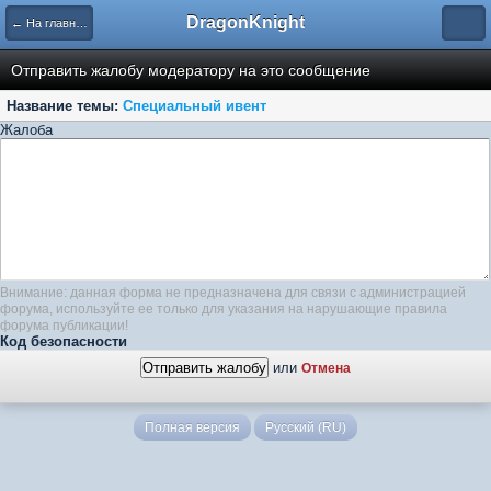
DragonKnight
← На главную
Отправить жалобу модератору на это сообщение
Название темы:
Специальный ивент
Жалоба
Внимание: данная форма не предназначена для связи с администрацией
форума, используйте ее только для указания на нарушающие правила
форума публикации!
Код безопасности
или
Отмена
Полная версия
Русский (RU)