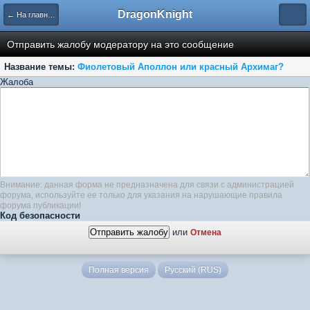
DragonKnight
← На главную
Отправить жалобу модератору на это сообщение
Название темы:
Фиолетовый Аполлон или красный Архимаг?
Жалоба
Внимание: данная форма не предназначена для связи с администрацией
форума, используйте ее только для указания на нарушающие правила
форума публикации!
Код безопасности
или
Отмена
Полная версия
Русский (RUS)