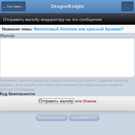
DragonKnight
← На главную
Отправить жалобу модератору на это сообщение
Название темы:
Фиолетовый Аполлон или красный Архимаг?
Жалоба
Внимание: данная форма не предназначена для связи с администрацией
форума, используйте ее только для указания на нарушающие правила
форума публикации!
Код безопасности
или
Отмена
Полная версия
Русский (RUS)