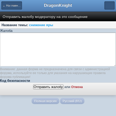
DragonKnight
← На главную
Отправить жалобу модератору на это сообщение
Название темы:
снижение яры
Жалоба
Внимание: данная форма не предназначена для связи с администрацией
форума, используйте ее только для указания на нарушающие правила
форума публикации!
Код безопасности
или
Отмена
Полная версия
Русский (RU)