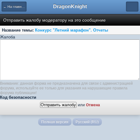
DragonKnight
← На главную
Отправить жалобу модератору на это сообщение
Название темы:
Конкурс "Летний марафон". Отчеты
Жалоба
Внимание: данная форма не предназначена для связи с администрацией
форума, используйте ее только для указания на нарушающие правила
форума публикации!
Код безопасности
или
Отмена
Полная версия
Русский (RU)