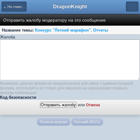
DragonKnight
← На главную
Отправить жалобу модератору на это сообщение
Название темы:
Конкурс "Летний марафон". Отчеты
Жалоба
Внимание: данная форма не предназначена для связи с администрацией
форума, используйте ее только для указания на нарушающие правила
форума публикации!
Код безопасности
или
Отмена
Полная версия
Русский (RUS)