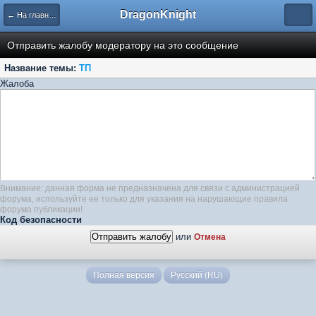
DragonKnight
← На главную
Отправить жалобу модератору на это сообщение
Название темы:
ТП
Жалоба
Внимание: данная форма не предназначена для связи с администрацией
форума, используйте ее только для указания на нарушающие правила
форума публикации!
Код безопасности
или
Отмена
Полная версия
Русский (RU)