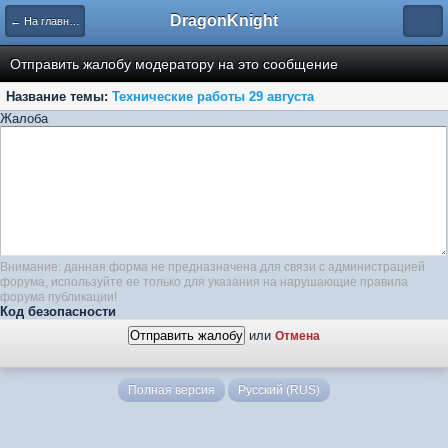
DragonKnight
← На главную
Отправить жалобу модератору на это сообщение
Название темы:
Технические работы 29 августа
Жалоба
Внимание: данная форма не предназначена для связи с администрацией
форума, используйте ее только для указания на нарушающие правила
форума публикации!
Код безопасности
или
Отмена
Полная версия
Русский (RUS)