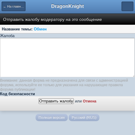
DragonKnight
← На главную
Отправить жалобу модератору на это сообщение
Название темы:
Обмен
Жалоба
Внимание: данная форма не предназначена для связи с администрацией
форума, используйте ее только для указания на нарушающие правила
форума публикации!
Код безопасности
или
Отмена
Полная версия
Русский (RUS)