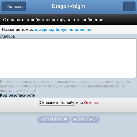
DragonKnight
← На главную
Отправить жалобу модератору на это сообщение
Название темы:
звездопад бонус пополнения
Жалоба
Внимание: данная форма не предназначена для связи с администрацией
форума, используйте ее только для указания на нарушающие правила
форума публикации!
Код безопасности
или
Отмена
Полная версия
Русский (RU)