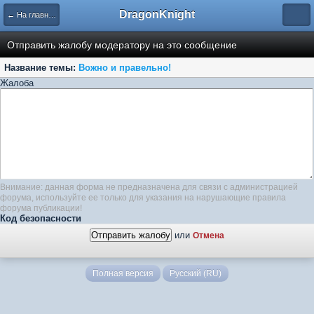
DragonKnight
← На главную
Отправить жалобу модератору на это сообщение
Название темы:
Вожно и правельно!
Жалоба
Внимание: данная форма не предназначена для связи с администрацией
форума, используйте ее только для указания на нарушающие правила
форума публикации!
Код безопасности
или
Отмена
Полная версия
Русский (RU)