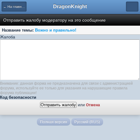
DragonKnight
← На главную
Отправить жалобу модератору на это сообщение
Название темы:
Вожно и правельно!
Жалоба
Внимание: данная форма не предназначена для связи с администрацией
форума, используйте ее только для указания на нарушающие правила
форума публикации!
Код безопасности
или
Отмена
Полная версия
Русский (RUS)