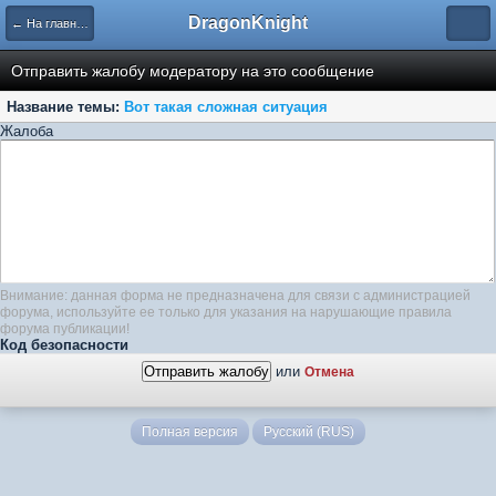
DragonKnight
← На главную
Отправить жалобу модератору на это сообщение
Название темы:
Вот такая сложная ситуация
Жалоба
Внимание: данная форма не предназначена для связи с администрацией
форума, используйте ее только для указания на нарушающие правила
форума публикации!
Код безопасности
или
Отмена
Полная версия
Русский (RUS)