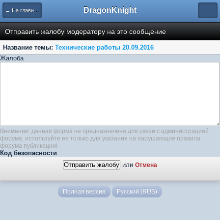
DragonKnight
← На главную
Отправить жалобу модератору на это сообщение
Название темы:
Технические работы 20.09.2016
Жалоба
Внимание: данная форма не предназначена для связи с администрацией
форума, используйте ее только для указания на нарушающие правила
форума публикации!
Код безопасности
или
Отмена
Полная версия
Русский (RUS)