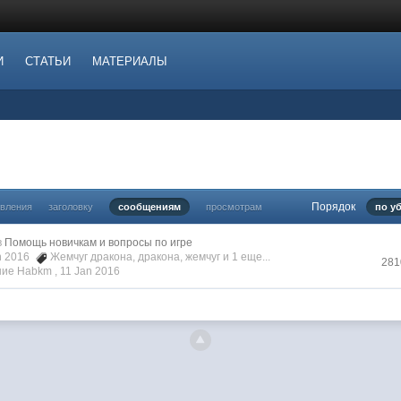
И
СТАТЬИ
МАТЕРИАЛЫ
Порядок
овления
заголовку
сообщениям
просмотрам
по у
в
Помощь новичкам и вопросы по игре
an 2016
Жемчуг дракона
,
дракона
,
жемчуг
и 1 еще...
281
ие Habkm ,
11 Jan 2016