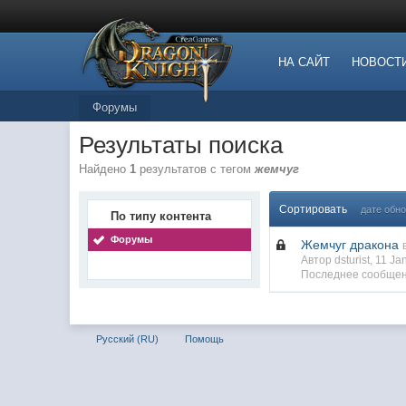
НА САЙТ
НОВОСТ
Форумы
Результаты поиска
Найдено
1
результатов с тегом
жемчуг
Сортировать
дате обн
По типу контента
Форумы
Жемчуг дракона
Автор dsturist, 11 J
Последнее сообщен
Русский (RU)
Помощь