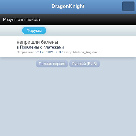
DragonKnight
Результаты поиска
Форумы
непришли балены
в Проблемы с платежами
Отправлено
22 Feb 2021 08:37
автор MarkiZa_Angelov
Полная версия
Русский (RUS)