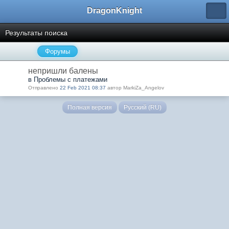
DragonKnight
Результаты поиска
Форумы
непришли балены
в Проблемы с платежами
Отправлено
22 Feb 2021 08:37
автор MarkiZa_Angelov
Полная версия
Русский (RU)