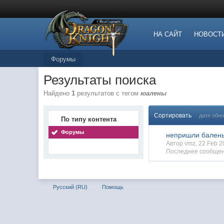
НА САЙТ
НОВОСТ
Форумы
Результаты поиска
Найдено
1
результатов с тегом
юалены
Сортировать
дате обн
По типу контента
Форумы
непришли бален
Автор vmz, 22 Feb 
Последнее сообщен
Русский (RU)
Помощь