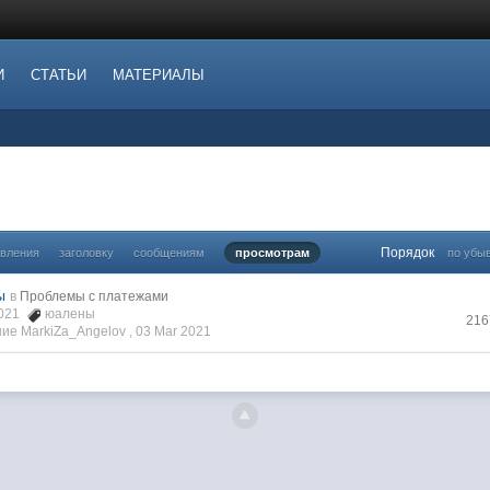
И
СТАТЬИ
МАТЕРИАЛЫ
Порядок
овления
заголовку
сообщениям
просмотрам
по убы
ы
в
Проблемы с платежами
2021
юалены
216
ие MarkiZa_Angelov ,
03 Mar 2021