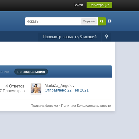
Войти
Регистрация
Форумы
Просмотр новых публикаций
ванию
по возрастанию
MarkiZa_Angelov
4 Ответов
Отправлено 22 Feb 2021
7 Просмотров
Правила форума
·
Политика Конфиденциальности