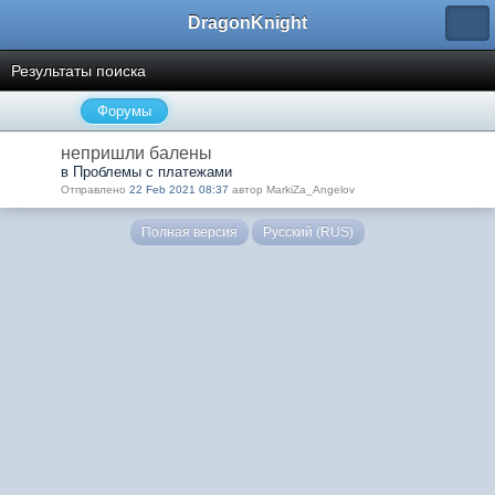
DragonKnight
Результаты поиска
Форумы
непришли балены
в Проблемы с платежами
Отправлено
22 Feb 2021 08:37
автор MarkiZa_Angelov
Полная версия
Русский (RUS)