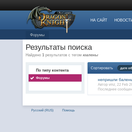
НА САЙТ
НОВОСТ
Форумы
Результаты поиска
Найдено
1
результатов с тегом
юалены
Сортировать
дате о
По типу контента
Форумы
непришли бален
Автор vmz, 22 Feb 
Последнее сообщен
Русский (RUS)
Помощь