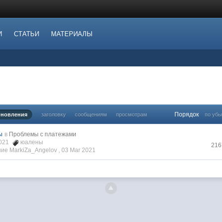
И
СТАТЬИ
МАТЕРИАЛЫ
Порядок
бновления
заголовку
сообщениям
просмотрам
по уб
ы
в
Проблемы с платежами
2021
юалены
216
ие MarkiZa_Angelov ,
03 Mar 2021