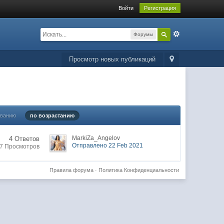
Войти
Регистрация
Форумы
Просмотр новых публикаций
ыванию
по возрастанию
MarkiZa_Angelov
4 Ответов
Отправлено 22 Feb 2021
7 Просмотров
Правила форума
·
Политика Конфиденциальности