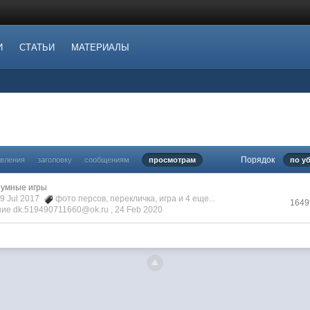
И
СТАТЬИ
МАТЕРИАЛЫ
Порядок
овления
заголовку
сообщениям
просмотрам
по у
умные игры
09 Jul 2017
фото персов
,
перекличка
,
игра
и 4 еще...
1649
ие dk.519490711660@ok.ru ,
24 Feb 2020