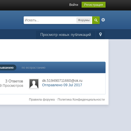
Войти
Регистрация
Форумы
Просмотр новых публикаций
быванию
по возрастанию
dk.519490711660@ok.ru
3 Ответов
Отправлено 09 Jul 2017
9 Просмотров
Правила форума
·
Политика Конфиденциальности