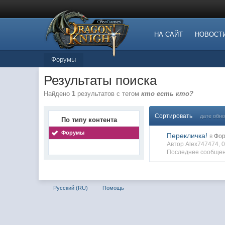
НА САЙТ
НОВОСТ
Форумы
Результаты поиска
Найдено
1
результатов с тегом
кто есть кто?
Сортировать
дате обн
По типу контента
Форумы
Перекличка!
в
Фор
Автор Alex747474, 
Последнее сообщен
Русский (RU)
Помощь