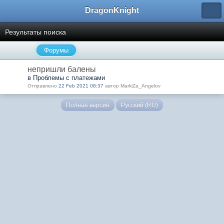
DragonKnight
Результаты поиска
Форумы
непришли балены
в Проблемы с платежами
Отправлено
22 Feb 2021 08:37
автор MarkiZa_Angelov
Полная версия
Русский (RU)