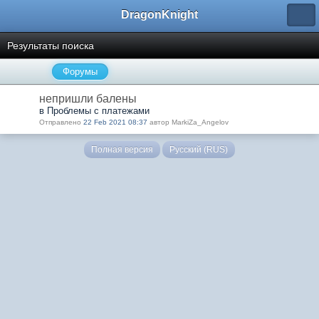
DragonKnight
Результаты поиска
Форумы
непришли балены
в Проблемы с платежами
Отправлено
22 Feb 2021 08:37
автор MarkiZa_Angelov
Полная версия
Русский (RUS)