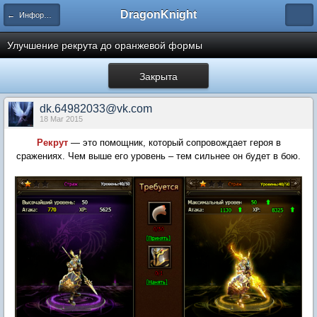
DragonKnight
← Информация и гайды по игре
Улучшение рекрута до оранжевой формы
Закрыта
dk.64982033@vk.com
18 Mar 2015
Рекрут
— это помощник, который сопровождает героя в
сражениях. Чем выше его уровень – тем сильнее он будет в бою.