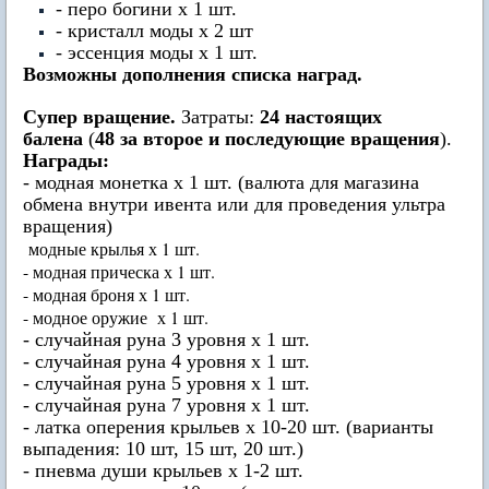
- перо богини х 1 шт.
- кристалл моды х 2 шт
- эссенция моды х 1 шт.
Возможны дополнения списка наград.
Супер вращение.
Затраты:
24 настоящих
балена
(
48 за второе и последующие вращения
).
Награды:
- модная монетка х 1 шт. (валюта для магазина
обмена внутри ивента или для проведения ультра
вращения)
модные крылья х 1 шт.
- модная прическа х 1 шт.
- модная броня х 1 шт.
- модное оружие х 1 шт.
- случайная руна 3 уровня х 1 шт.
- случайная руна 4 уровня х 1 шт.
- случайная руна 5 уровня х 1 шт.
- случайная руна 7 уровня х 1 шт.
- латка оперения крыльев х 10-20 шт. (варианты
выпадения: 10 шт, 15 шт, 20 шт.)
- пневма души крыльев х 1-2 шт.