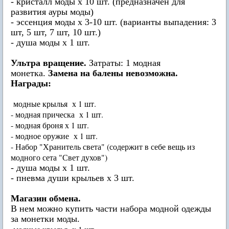
- кристалл моды х 10 шт. (предназначен для
развития ауры моды)
- эссенция моды х 3-10 шт. (варианты выпадения: 3
шт, 5 шт, 7 шт, 10 шт.)
- душа моды х 1 шт.
Ультра вращение.
Затраты: 1 модная
монетка.
Замена на балены невозможна.
Награды:
модные крылья х 1 шт.
- модная прическа х 1 шт.
- модная броня х 1 шт.
- модное оружие х 1 шт.
- Набор "Хранитель света" (содержит в себе вещь из
модного сета "Свет духов")
- душа моды х 1 шт.
- пневма души крыльев х 3 шт.
Магазин обмена.
В нем можно купить части набора модной одежды
за монетки моды.