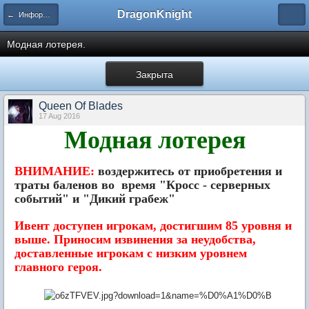
DragonKnight
← Информация и гайды по игре
Модная лотерея.
Закрыта
Queen Of Blades
17 Aug 2016
Модная лотерея
ВНИМАНИЕ:
воздержитесь от приобретения и
траты баленов во время "Кросс - серверных
событий" и "Дикий грабеж"
Ивент доступен игрокам, достигшим 85 уровня и
выше. Приносим извинения за неудобства,
доставленные игрокам с низким уровнем
главного героя.