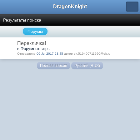
DragonKnight
Результаты поиска
Форумы
Перекличка!
в Форумные игры
Отправлено
09 Jul 2017 23:45
автор dk.519490711660@ok.ru
Полная версия
Русский (RUS)