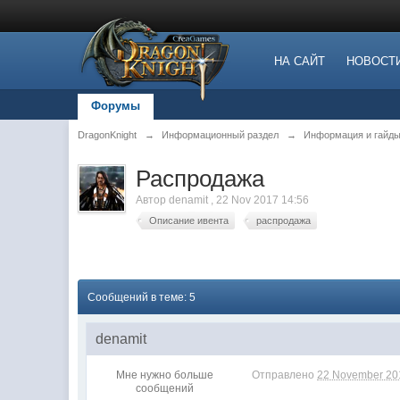
НА САЙТ
НОВОСТ
Форумы
DragonKnight
→
Информационный раздел
→
Информация и гайды
Распродажа
Автор
denamit
,
22 Nov 2017 14:56
Описание ивента
распродажа
Сообщений в теме: 5
denamit
Мне нужно больше
Отправлено
22 November 201
сообщений