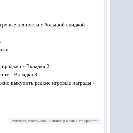
гровые ценности с большой скидкой -
.
дажи.
спродажи - Вкладка 2.
нге - Вкладка 3.
ожно выкупить редкие игровые награды -
Melzinbab, HectorGocox, Petramoup и
еще 1
это нравится