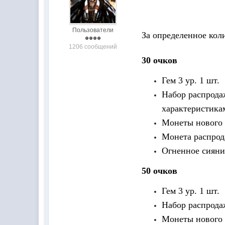
Пользователи
За определенное коли
1206 сообщений
30 очков
Гем 3 ур. 1 шт.
Набор распрода
характеристика
Монеты
Монета распр
Огненно
50 очков
Гем
Набор 
Монеты