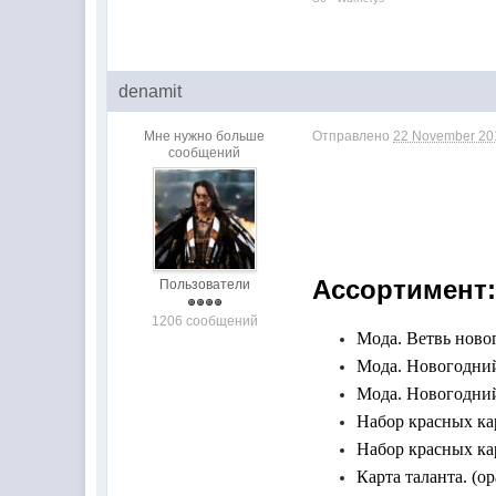
denamit
Мне нужно больше
Отправлено
22 November 201
сообщений
Ассортимент
Пользователи
1206 сообщений
Мода. Ветвь ново
Мода.
Новогодни
Мода.
Новогодний 
Набор красных кар
Набор красных кар
Карта таланта. (о