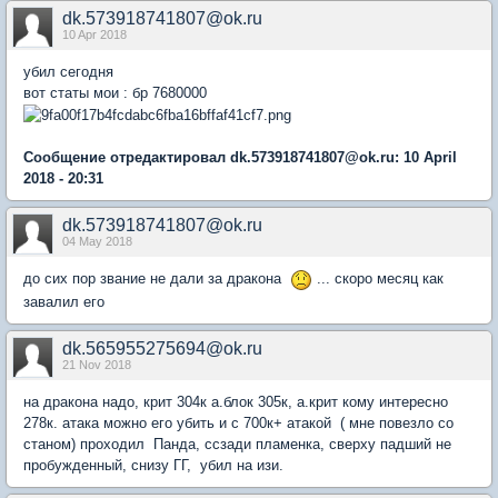
dk.573918741807@ok.ru
10 Apr 2018
убил сегодня
вот статы мои : бр 7680000
Сообщение отредактировал dk.573918741807@ok.ru: 10 April
2018 - 20:31
dk.573918741807@ok.ru
04 May 2018
до сих пор звание не дали за дракона
... скоро месяц как
завалил его
dk.565955275694@ok.ru
21 Nov 2018
на дракона надо, крит 304к а.блок 305к, а.крит кому интересно
278к. атака можно его убить и с 700к+ атакой ( мне повезло со
станом) проходил Панда, ссзади пламенка, сверху падший не
пробужденный, снизу ГГ, убил на изи.