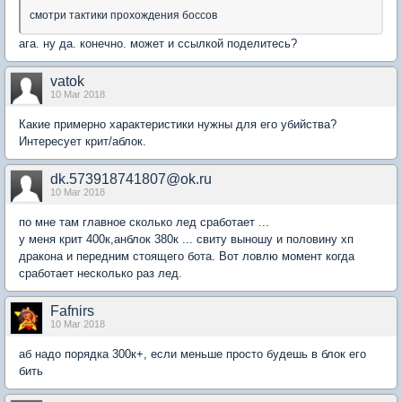
смотри тактики прохождения боссов
ага. ну да. конечно. может и ссылкой поделитесь?
vatok
10 Mar 2018
Какие примерно характеристики нужны для его убийства?
Интересует крит/аблок.
dk.573918741807@ok.ru
10 Mar 2018
по мне там главное сколько лед сработает ...
у меня крит 400к,анблок 380к ... свиту выношу и половину хп
дракона и передним стоящего бота. Вот ловлю момент когда
сработает несколько раз лед.
Fafnirs
10 Mar 2018
аб надо порядка 300к+, если меньше просто будешь в блок его
бить