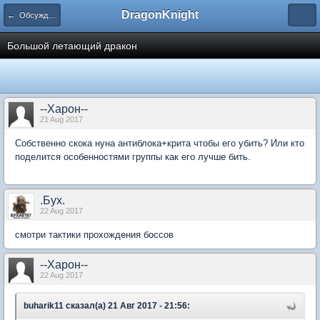
DragonKnight
← Обсуждение стратегий
Большой летающий дракон
--Харон--
21 Aug 2017
Собственно скока нуна антиблока+крита чтобы его убить? Или кто
поделится особенностями группы как его лучше бить.
.Бyx.
22 Aug 2017
смотри тактики прохождения боссов
--Харон--
22 Aug 2017
buharik11 сказал(а) 21 Авг 2017 - 21:56: