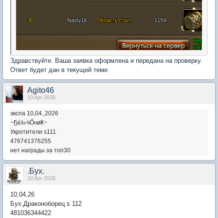
Здравствуйте. Ваша заявка оформлена и передана на проверку.
Ответ будет дан в текущей теме.
Agito46
10 Apr 2026
экспа 10,04.,2026
~Ҕèλ৮ӵỔዛøҜ~
Укротители s111
476741376255
нет награды за топ30
.Бyx.
10 Apr 2026
10,04,26
Бух,Драконоборец s 112
481036344422