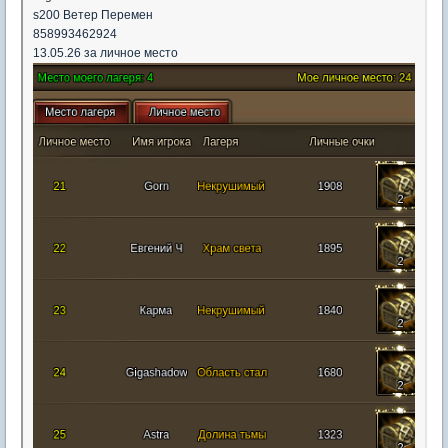
s200 Ветер Перемен
858993462924
13.05.26 за личное место