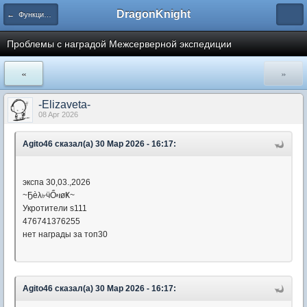
DragonKnight
← Функциональные ошибки в игре
Проблемы с наградой Межсерверной экспедиции
«
»
-Elizaveta-
08 Apr 2026
Agito46 сказал(а) 30 Мар 2026 - 16:17:
экспа 30,03.,2026
~Ҕèλ৮ӵỔዛøҜ~
Укротители s111
476741376255
нет награды за топ30
Agito46 сказал(а) 30 Мар 2026 - 16:17: