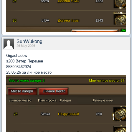
SunWukong
26 May 2026
Gigashadow
s200 Ветер Перемен
858993462924
25.05.26 за личное место