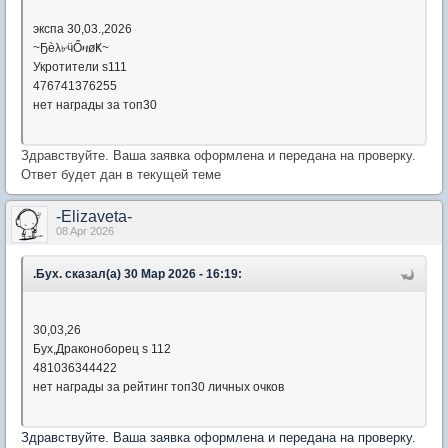
экспа 30,03.,2026
~Ҕèλ৮ӵỔዛøҜ~
Укротители s111
476741376255
нет награды за топ30
Здравствуйте. Ваша заявка оформлена и передана на проверку.
Ответ будет дан в текущей теме
-Elizaveta-
08 Apr 2026
.Бyx. сказал(а) 30 Мар 2026 - 16:19:
30,03,26
Бух,Драконоборец s 112
481036344422
нет награды за рейтинг топ30 личных очков
Здравствуйте. Ваша заявка оформлена и передана на проверку.