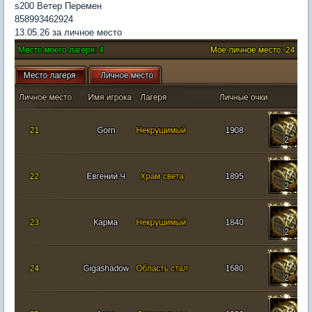
s200 Ветер Перемен
858993462924
13.05.26 за личное место