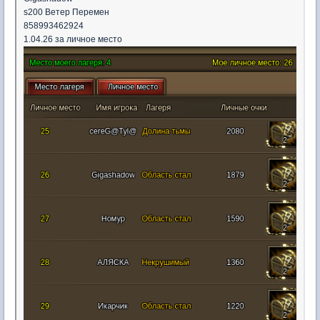
s200 Ветер Перемен
858993462924
1.04.26 за личное место