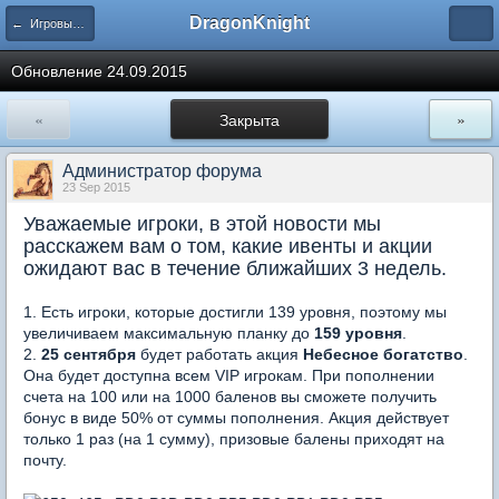
DragonKnight
← Игровые события
Обновление 24.09.2015
«
Закрыта
»
Администратор форума
23 Sep 2015
Уважаемые игроки, в этой новости мы
расскажем вам о том, какие ивенты и акции
ожидают вас в течение ближайших 3 недель.
1. Есть игроки, которые достигли 139 уровня, поэтому мы
увеличиваем максимальную планку до
159 уровня
.
2.
25 сентября
будет работать акция
Небесное богатство
.
Она будет доступна всем VIP игрокам. При пополнении
счета на 100 или на 1000 баленов вы сможете получить
бонус в виде 50% от суммы пополнения. Акция действует
только 1 раз (на 1 сумму), призовые балены приходят на
почту.