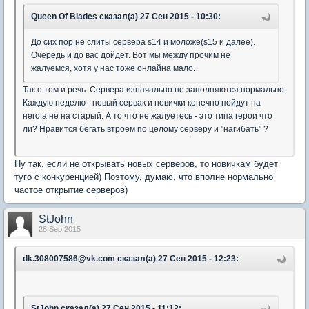
Queen Of Blades сказал(а) 27 Сен 2015 - 10:30:
До сих пор не слиты сервера s14 и моложе(s15 и далее).
Очередь и до вас дойдет. Вот мы между прочим не
жалуемся, хотя у нас тоже онлайна мало.
Так о том и речь. Сервера изначально не заполняются нормально.
Каждую неделю - новый сервак и новички конечно пойдут на
него,а не на старый. А то что не жалуетесь - это типа герои что
ли? Нравится бегать втроем по целому серверу и "нагибать" ?
Ну так, если не открывать новых серверов, то новичкам будет
туго с конкуренцией) Поэтому, думаю, что вполне нормально
частое открытие серверов)
StJohn
28 Sep 2015
dk.308007586@vk.com сказал(а) 27 Сен 2015 - 12:23:
StJohn сказал(а) 27 Сен 2015 - 11:12: