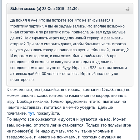
StJohn сказал(а) 28 Сен 2015 - 21:30:
Да понял я уже, что вы потрете все, что не вписывается в
"политику партии". А вы не задумывались, что вполне возможно
иная стратегия по развитию игры принесла бы вам куда больше
денег? Не открывать через неделю новый сервер, а развивать
старые? При этом смягчить донат, чтобы большая часть игроков
не улетучивалась сразу, а приносила пусть небольшой, но доход?
И игрокам интересно, и вам может быть прибыльнее. А при
сегодняшней схеме я не вижу зачем вкладывать деньги на
сегодняшнем этапе и уже не буду. Играю на S23, так там живых и
активных дай бог 30 человек осталось. Играть банально уже
неинтересно.
К сожалению, мы (российская сторона, компания CreaGames) не
можем вносить самостоятельно изменения непосредственно в
игру. Вообще никакие. Только предложить что-то, пытаться на
чем-то настаивать, пытаться в чем-то убедить. Дальше
почитайте,
тут
, пожалуйста.
Почему-то все обижаются и дуются и ругаются на нас. Может,
вам, конечно, от этого легче становится. Только это пользы игре
не принесет))) Не надо думать, что мы такие упрямые и
твердолобые, и ничего не понимаем, и поэтому ситуация не