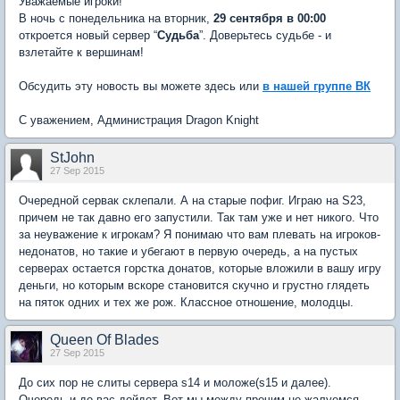
Уважаемые игроки!
В ночь с понедельника на вторник,
29 сентября в 00:00
откроется новый сервер “
Судьба
”. Доверьтесь судьбе - и
взлетайте к вершинам!
Обсудить эту новость вы можете здесь или
в нашей группе ВК
С уважением, Администрация Dragon Knight
StJohn
27 Sep 2015
Очередной сервак склепали. А на старые пофиг. Играю на S23,
причем не так давно его запустили. Так там уже и нет никого. Что
за неуважение к игрокам? Я понимаю что вам плевать на игроков-
недонатов, но такие и убегают в первую очередь, а на пустых
серверах остается горстка донатов, которые вложили в вашу игру
деньги, но которым вскоре становится скучно и грустно глядеть
на пяток одних и тех же рож. Классное отношение, молодцы.
Queen Of Blades
27 Sep 2015
До сих пор не слиты сервера s14 и моложе(s15 и далее).
Очередь и до вас дойдет. Вот мы между прочим не жалуемся,