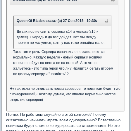
Queen Of Blades сказал(а) 27 Сен 2015 - 10:30:
До сих пор не слиты сервера s14 и моложе(s15 и
далее). Очередь и до вас дойдет. Вот мы между
прочим не жалуемся, хотя у нас тоже онлайна мало.
Так о том и речь. Сервера изначально не заполняются
нормально. Каждую неделю - новый сервак и новички
конечно пойдут на него,а не на старый. А то что не
жалуетесь - это типа герои что ли? Нравится бегать втроем
по целому серверу и "нагибать" ?
Ну так, если не открывать новых серверов, то новичкам будет туго
с конкуренцией) Поэтому, думаю, что вполне нормально частое
открытие серверов)
Ню-ню. Не работаем случайно в этой конторке? Почему
обязательно начинать играть всем одновременно? Естественно,
новичкам будет сложно конкурировать со старожилами. Но это