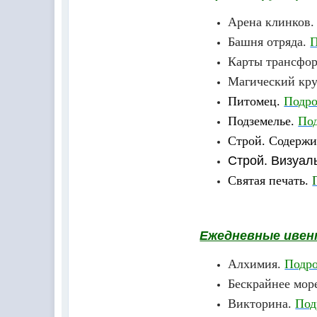
Арена клинков
Башня отряда.
П
Карты трансфо
Магический кру
Питомец.
Подро
Подземелье.
Под
Строй. Содержи
Строй. Визуал
Святая печать.
Ежедневные иве
Алхимия.
Подро
Бескрайнее мор
Викторина.
Под