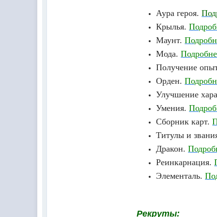
Аура героя.
Под
Крылья.
Подроб
Маунт.
Подробн
Мода.
Подробне
Получение опыт
Орден.
Подробн
Улучшение хара
Умения.
Подроб
Сборник карт.
П
Титулы и звани
Дракон.
Подроб
Реинкарнация.
Элементаль.
По
Рекруты: