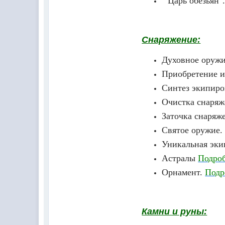
"Царь обезьян"
Снаряжение:
Духовное оруж
Приобретение и
Синтез экипир
Очистка снаряж
Заточка снаряж
Святое оружие
Уникальная эки
Астралы
Подроб
Орнамент.
Подр
Камни и руны: