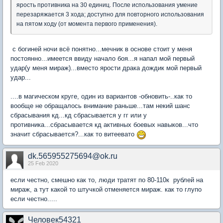
ярость противника на 30 единиц. После использования умение
перезаряжается 3 хода; доступно для повторного использования
на пятом ходу (от момента первого применения).
с богиней ночи всё понятно...мечник в основе стоит у меня
постоянно...имеется ввиду начало боя...я напал мой первый
удар(у меня мираж)...вместо ярости драка дождик мой первый
удар...
....в магическом круге, один из вариантов -обновить-..как то
вообще не обращалось внимание раньше...там некий шанс
сбрасывания кд...кд сбрасывается у гг или у
противника...сбрасывается кд активных боевых навыков...что
значит сбрасывается?...как то витеевато
dk.565955275694@ok.ru
25 Feb 2020
если честно, смешно как то, люди тратят по 80-110к рублей на
мираж, а тут какой то штучкой отменяется мираж. как то глупо
если честно.....
Человек54321