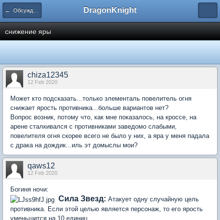
DragonKnight
← Обсуждение стратегий
снижение яры
chiza12345
12 Feb 2020
Может кто подсказать...только злементаль повелитель огня
снижает ярость противника...больше вариантов нет?
Вопрос возник, потому что, как мне показалось, на кроссе, на
арене сталкивался с противниками заведомо слабыми,
повелителя огня скорее всего не было у них, а яра у меня падала
с драка на дождик...иль эт домыслы мои?
qaws12
12 Feb 2020
Богиня ночи:
Сила Звезд:
Атакует одну случайную цель
противника. Если этой целью является персонаж, то его ярость
уменьшится на 10 единиц