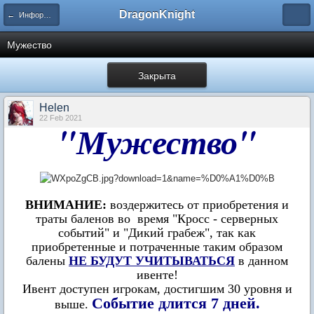
DragonKnight
← Информация и гайды по игре
Мужество
Закрыта
Нelen
22 Feb 2021
"Мужество"
ВНИМАНИЕ:
воздержитесь от приобретения и
траты баленов во время "Кросс - серверных
событий" и "Дикий грабеж", так как
приобретенные и потраченные таким образом
балены
НЕ БУДУТ
УЧИТЫВАТЬСЯ
в данном
ивенте!
Ивент доступен игрокам, достигшим 30 уровня и
Событие длится 7 дней.
выше.