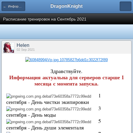
DragonKnight
← Информация и гайды по игре
Расписание тренировок на Сентябрь 2021
Нelen
02 Sep 2021
Здравствуйте.
Информация актуальна для серверов старше 1
месяца с момента запуска.
1
сентября
День чистки экипировки
-
3
сентября
День моды
-
5
сентября
День души элементаля
-