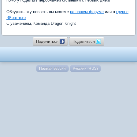
помогут сделать персонажей сильными с первых дней!
Обсудить эту новость вы можете
на нашем форуме
или в
группе
ВКонтакте
.
С уважением, Команда Dragon Knight
Поделиться
Поделиться
Полная версия
Русский (RUS)