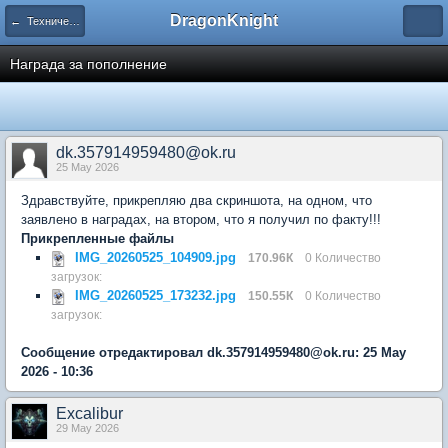
DragonKnight
← Техническая помощь
Награда за пополнение
dk.357914959480@ok.ru
25 May 2026
Здравствуйте, прикрепляю два скриншота, на одном, что
заявлено в наградах, на втором, что я получил по факту!!!
Прикрепленные файлы
IMG_20260525_104909.jpg
170.96К
0 Количество
загрузок:
IMG_20260525_173232.jpg
150.55К
0 Количество
загрузок:
Сообщение отредактировал dk.357914959480@ok.ru: 25 May
2026 - 10:36
Excalibur
29 May 2026