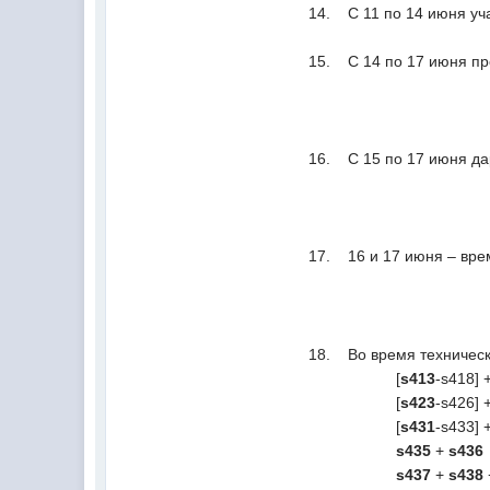
14. С 11 по 14 июня уч
15. С 14 по 17 июня п
16. С 15 по 17 июня да
17. 16 и 17 июня – вр
18. Во время техническ
[
s413
-s418] +
[
s423
-s426] +
[
s431
-s433] 
s435
+
s436
s437
+
s438