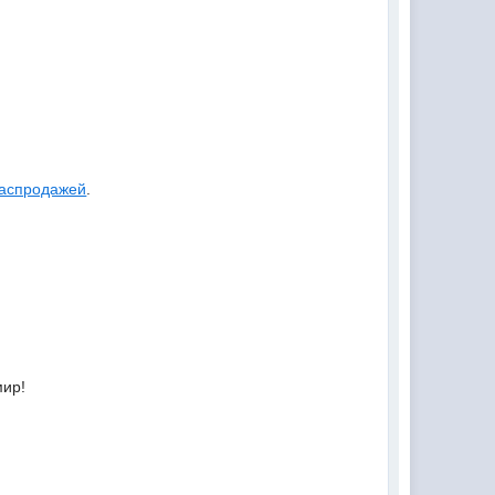
аспродажей
.
мир!