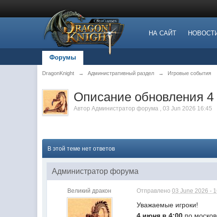
НА САЙТ
НОВОСТ
Форумы
DragonKnight
→
Административный раздел
→
Игровые события
Описание обновления 4
Автор
Администратор форума
,
03 Jun 2026 16:45
В этой теме нет ответов
Администратор форума
Великий дракон
Отправлено
03 June 2026 - 
Уважаемые игроки!
4 июня
в 4:00
по москов