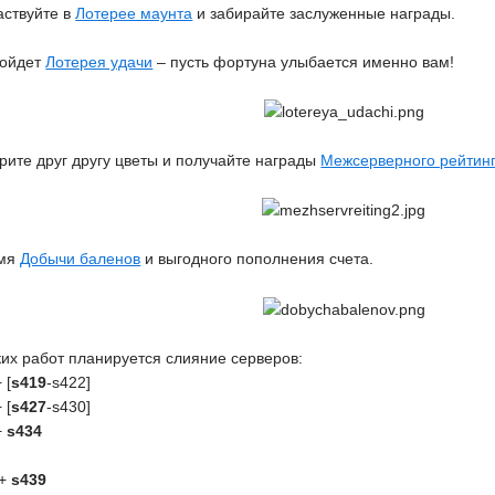
аствуйте в
Лотерее маунта
и забирайте заслуженные награды.
ройдет
Лотерея удачи
– пусть фортуна улыбается именно вам!
рите друг другу цветы и получайте награды
Межсерверного рейтинг
емя
Добычи баленов
и выгодного пополнения счета.
их работ планируется слияние серверов:
 [
s419
-s422]
 [
s427
-s430]
+
s434
+
s439