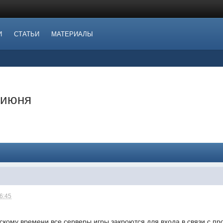
И
СТАТЬИ
МАТЕРИАЛЫ
 июня
16:45
скому времени все серверы игры закроются для входа в связи с п