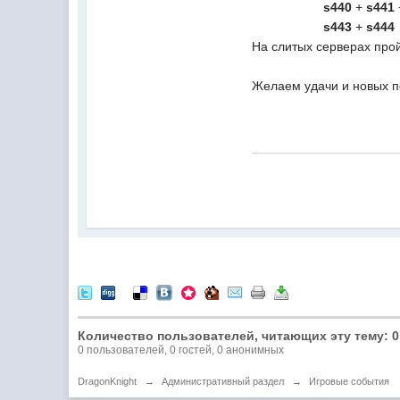
s440
+
s441
s443
+
s444
На слитых серверах про
Желаем удачи и новых п
Количество пользователей, читающих эту тему: 0
0 пользователей, 0 гостей, 0 анонимных
DragonKnight
→
Административный раздел
→
Игровые события