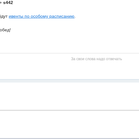
+
s442
йдут
ивенты по особому расписанию
.
обед!
За свои слова надо отвечать