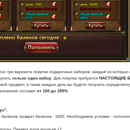
пно три варианта покупки подарочных наборов, каждый из которых 
купить
только один набор
. Для покупки требуются
НАСТОЯЩИЕ 
овой предмет, а также каждые день вы будете получать определ
 вложения составит
от 160 до 180%
.
ус".
 баленов, возврат баленов - 1600. Необходимое условие - пополнит
грады: Пневма души крыльев +2