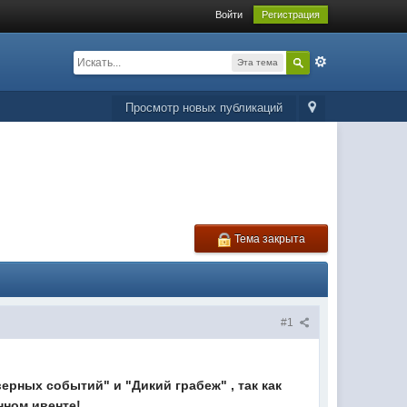
Войти
Регистрация
Эта тема
Просмотр новых публикаций
Тема закрыта
#1
ерных событий" и "Дикий грабеж" , так как
нном ивенте!