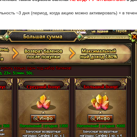
ьность ~3 дня (период, когда акцию можно активировать) + в тече