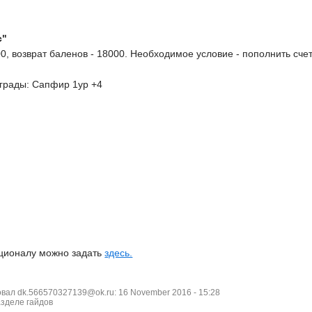
с"
0, возврат баленов - 18000. Необходимое условие - пополнить счет
грады: Сапфир 1ур +4
кционалу можно задать
здесь.
ал dk.566570327139@ok.ru: 16 November 2016 - 15:28
азделе гайдов