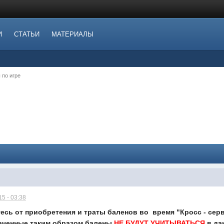
И
СТАТЬИ
МАТЕРИАЛЫ
 по игре
5 - 03:38
есь от приобретения и траты баленов во время "Кросс - серв
аченные таким образом балены
НЕ БУДУТ УЧИТЫВАТЬСЯ
в да