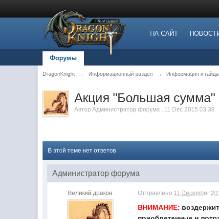
НА САЙТ
НОВОСТ
Форумы
DragonKnight
→
Информационный раздел
→
Информация и гайды
Акция "Большая сумма"
Автор
Администратор форума
,
11 Dec 2015 03:38
В этой теме нет ответов
Администратор форума
Великий дракон
Отправлено
11 December 201
ВНИМАНИЕ:
воздержит
приобретенные и потр