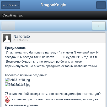
DragonKnight
← Общение на любые темы
Столб нытья.
«
»
Naitoraito
23 Feb 2016
Предисловие
Итак, тема, что бы поныть на тему - "а у меня N желаний при N
звёздах и N звезда так и не взята".... "Я неудачник" и т.д. и т.п.
Возможно будем ныть не только про богинь и потом
переименуемся, но в честь праздника оставим название таким.
Коротко о причине создания:
73 желания, 4ой звезды нету, это же из раздела фантастики, да?
я конечно просто хвастаюсь своим невезением, но это уже
божественный уровень.