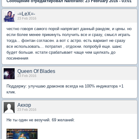
Сообщение отредактировал Naitoraito: 23 February 2016 - 03:01
-=LeX=-
23 Feb 2016
честно говоря самого порой напрягает данный рандом, и цены. но
если более менее прикинуть получить все и сразу, смысл играть
тогда... фонтан согласен. а вот с астро. есть вариант не сразу
все использовать... потратил , отдохни. попробуй еще. шанс
будет больше. кстати срабатывает чаще чем щелкать до
посиненния
Queen Of Blades
23 Feb 2016
Поддержу: улучшаю драконов всегда на 100% индикатора +1
клик.
Акхор
23 Feb 2016
Не ты один не везучий. 69 желаний: