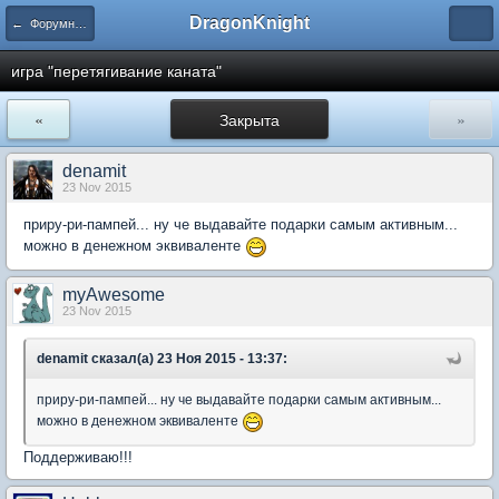
DragonKnight
← Форумные игры
игра "перетягивание каната"
«
Закрыта
»
denamit
23 Nov 2015
приру-ри-пампей... ну че выдавайте подарки самым активным...
можно в денежном эквиваленте
myAwesome
23 Nov 2015
denamit сказал(а) 23 Ноя 2015 - 13:37:
приру-ри-пампей... ну че выдавайте подарки самым активным...
можно в денежном эквиваленте
Поддерживаю!!!