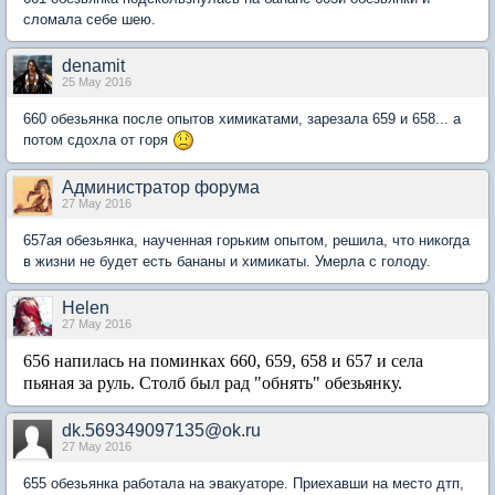
сломала себе шею.
denamit
25 May 2016
660 обезьянка после опытов химикатами, зарезала 659 и 658... а
потом сдохла от горя
Администратор форума
27 May 2016
657ая обезьянка, наученная горьким опытом, решила, что никогда
в жизни не будет есть бананы и химикаты. Умерла с голоду.
Нelen
27 May 2016
656 напилась на поминках 660, 659, 658 и 657 и села
пьяная за руль. Столб был рад "обнять" обезьянку.
dk.569349097135@ok.ru
27 May 2016
655 обезьянка работала на эвакуаторе. Приехавши на место дтп,