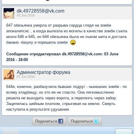
dk.49728558@vk.com
03 Jun 2016
647 обезьянка умерла от разрыва сердца глядя на зомби
апокалипсис , а когда вылезла из могилы в качестве зомби съела
мозги 646 и 645, но 644 обезьянка была не лыком шита и достала
банано -базуку и порешила зомби
Сообщение отредактировал dk.49728558@vk.com: 03 June
2016 - 18:00
Администратор форума
07 Jun 2016
644я, конечно, разбазучила бывших подруг - нынешних зомби - по
всему кладбищу, но это ее не спасло. Она легкомысленно
решила не выходить через ворота, а перелезть через забор.
Зацепилась шейным платком, спрыгивая на землю. Смерть
наступила в результате удушения.
Поделиться
Поделиться