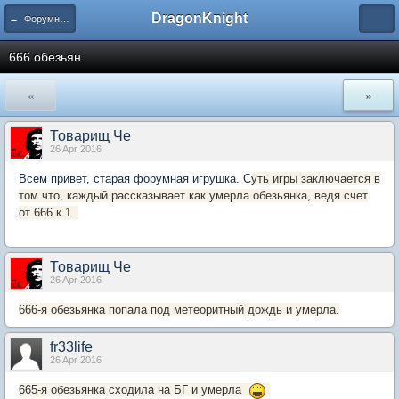
DragonKnight
← Форумные игры
666 обезьян
«
»
Товарищ Че
26 Apr 2016
Всем привет, старая форумная игрушка. С
уть игры заключается в
том что, каждый рассказывает как умерла обезьянка, ведя счет
от 666 к 1.
Товарищ Че
26 Apr 2016
666-я обезьянка попала под метеоритный дождь и умерла.
fr33life
26 Apr 2016
665-я обезьянка сходила на БГ и умерла