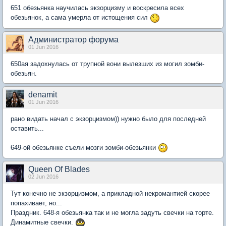
651 обезьянка научилась экзорцизму и воскресила всех
обезьянок, а сама умерла от истощения сил
Администратор форума
01 Jun 2016
650ая задохнулась от трупной вони вылезших из могил зомби-
обезьян.
denamit
01 Jun 2016
рано видать начал с экзорцизмом)) нужно было для последней
оставить...
649-ой обезьянке съели мозги зомби-обезьянки
Queen Of Blades
02 Jun 2016
Тут конечно не экзорцизмом, а прикладной некромантией скорее
попахивает, но...
Праздник. 648-я обезьянка так и не могла задуть свечки на торте.
Динамитные свечки.