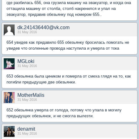
где разбилась 656, она грузила машину на эвакуатор, и когда она
оттащила машину от столба, столб накренился и упал на
эвакуатор, придавив обезьянку под номером 655..
dk.241436440@vk.com
31 May 2016
654 увидев как придавило 655 обезьянку бросилась помогать не
увидев что оголенные провода наступила и умерла от тока
MGLoki
31 May 2016
653 обезьянка была циником и померла от смеха глядя на то, как
погибли предыдущие две обезьянки.
MotherMalis
31 May 2016
652 обезьянка умерла от голода, потому что упала в могилу
предыдущих обезьянок, и не смогла вылезти.
denamit
31 May 2016