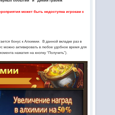
верных событий" и "Дикий грабеж"
мероприятия может быть недоступна игрокам с
ается бонус к Алхимии. В данной вкладке раз в
нус можно активировать в любое удобное время для
момента нажатия на кнопку “Получить”).