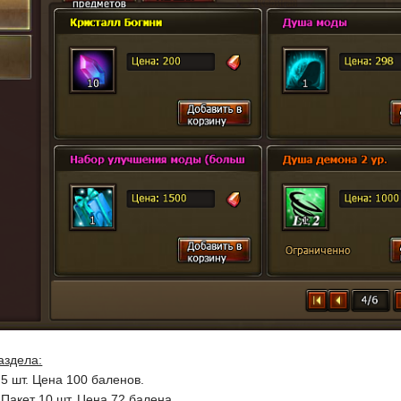
аздела:
5 шт. Цена 100 баленов.
 Пакет 10 шт. Цена 72 балена.