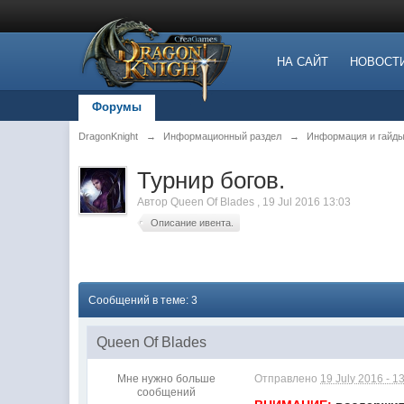
НА САЙТ
НОВОСТ
Форумы
DragonKnight
→
Информационный раздел
→
Информация и гайды
Турнир богов.
Автор
Queen Of Blades
,
19 Jul 2016 13:03
Описание ивента.
Сообщений в теме: 3
Queen Of Blades
Мне нужно больше
Отправлено
19 July 2016 - 1
сообщений