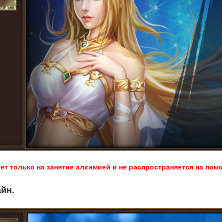
т только на занятие алхимией и не распространяется на пом
айн.