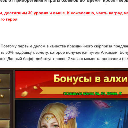
есь от приобретения и траты баленов во время "Кросс - сер
м, достигшим 30 уровня и выше. К сожалению, часть наград 
го героя.
 Поэтому первым делом в качестве праздничного сюрприза предлаг
ить 50% надбавку к золоту, которое получается путем Алхимии. Бо
ток. Данный бафф действует ровно 2 часа с момента активации (с 